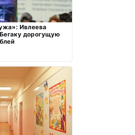
мужа»: Ивлеева
 Бегаку дорогущую
ублей