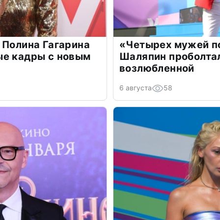
 Полина Гагарина
«Четырех мужей п
ые кадры с новым
Шаляпин проболтал
возлюбленной
6 августа
58