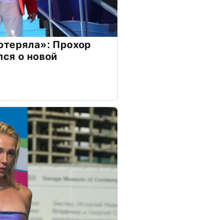
отеряла»: Прохор
ся о новой