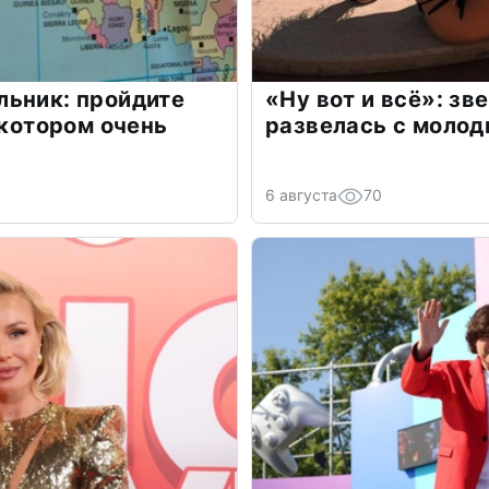
льник: пройдите
«Ну вот и всё»: з
 котором очень
развелась с моло
6 августа
70