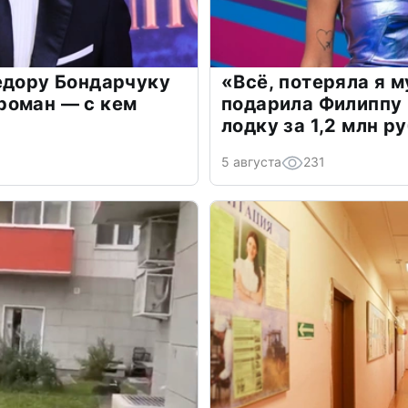
едору Бондарчуку
«Всё, потеряла я 
роман — с кем
подарила Филиппу
лодку за 1,2 млн р
5 августа
231