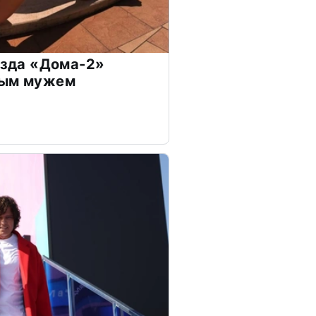
везда «Дома-2»
дым мужем