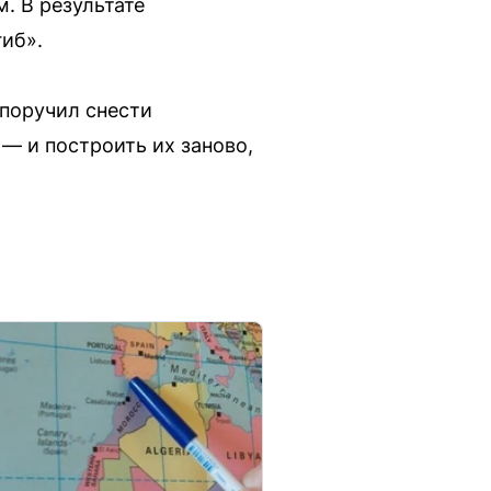
. В результате
гиб».
 поручил снести
— и построить их заново,