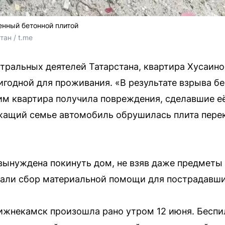
енный бетонной плитой
ан / t.me
тральных деятелей Татарстана, квартира Хусаин
игодной для проживания. «В результате взрыва б
м квартира получила повреждения, сделавшие её
жащий семье автомобиль обрушилась плита перек
вынуждена покинуть дом, не взяв даже предметы
вали сбор материальной помощи для пострадавши
ижнекамск произошла рано утром 12 июня. Беспи