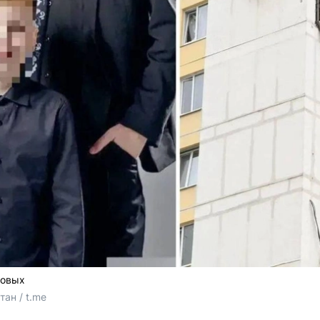
новых
ан / t.me