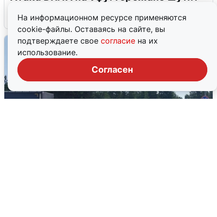
5 августа
0
На информационном ресурсе применяются
cookie-файлы. Оставаясь на сайте, вы
подтверждаете свое
согласие
на их
использование.
Согласен
Склад Wildberries в Екатеринбурге
эвакуировали из-за БПЛА
5 августа
0