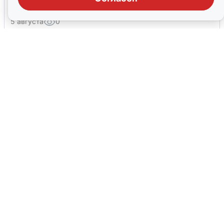
эвакуировали из-за БПЛА
5 августа
0
У соседей пожар и сбои: что было при
режиме БПЛА в Прикамье