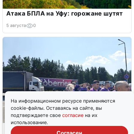
Атака БПЛА на Уфу: горожане шутят
5 августа
0
На информационном ресурсе применяются
cookie-файлы. Оставаясь на сайте, вы
подтверждаете свое
согласие
на их
использование.
Склад Wildberries в Екатеринбурге
Согласен