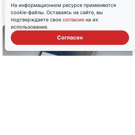
аэропорт закрыт
На информационном ресурсе применяются
cookie-файлы. Оставаясь на сайте, вы
6 августа
0
подтверждаете свое
согласие
на их
использование.
Согласен
Ракетная опасность в Свердловской
области: что известно