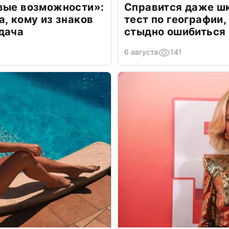
овые возможности»:
Справится даже шк
а, кому из знаков
тест по географии,
дача
стыдно ошибиться
6 августа
141