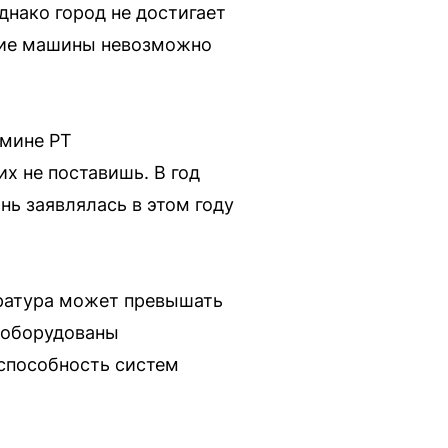
нако город не достигает
акие машины невозможно
бмине РТ
х не поставишь. В год
нь заявлялась в этом году
ература может превышать
а оборудованы
способность систем