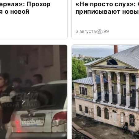
еряла»: Прохор
«Не просто слух»:
 о новой
приписывают новы
6 августа
99