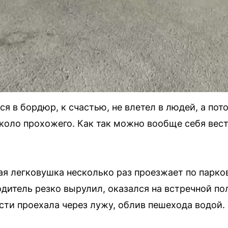
ся в бордюр, к счастью, не влетел в людей, а пот
коло прохожего. Как так можно вообще себя вест
ая легковушка несколько раз проезжает по парко
одитель резко вырулил, оказался на встречной по
ти проехала через лужу, облив пешехода водой.