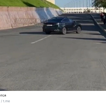
ется
/ t.me