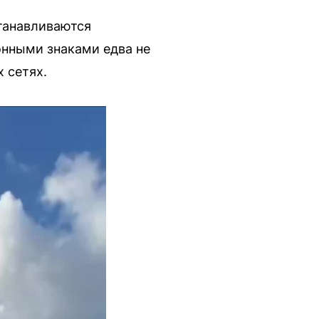
станавливаются
онными знаками едва не
 сетях.