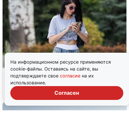
На информационном ресурсе применяются
cookie-файлы. Оставаясь на сайте, вы
Волгоградцы остались без
подтверждаете свое
согласие
на их
мобильного интернета
использование.
6 августа
0
Согласен