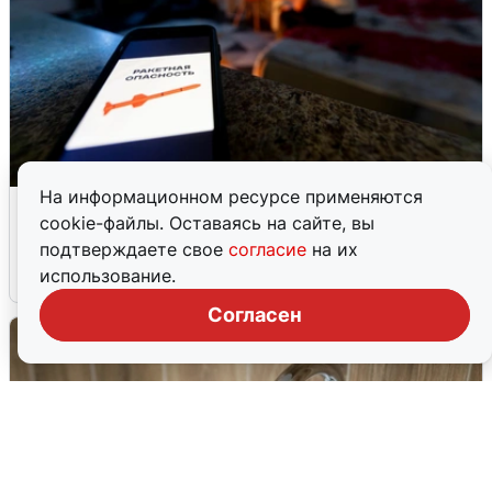
На информационном ресурсе применяются
Ночью в Самарской области завыли
cookie-файлы. Оставаясь на сайте, вы
сирены
подтверждаете свое
согласие
на их
использование.
8 августа
0
Согласен