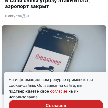
В Сочи сняли угрозу атаки БПЛА,
аэропорт закрыт
6 августа
0
На информационном ресурсе применяются
cookie-файлы. Оставаясь на сайте, вы
подтверждаете свое
согласие
на их
использование.
Ракетная опасность в Свердловской
области: что известно
Согласен