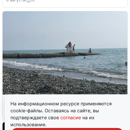
Сирены в Сочи: новая угроза БПЛА
На информационном ресурсе применяются
cookie-файлы. Оставаясь на сайте, вы
6 августа
0
подтверждаете свое
согласие
на их
использование.