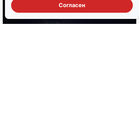
Согласен
Взрывы в Воронеже после сигнала
тревоги
5 августа
0