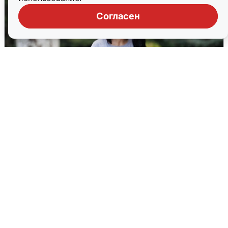
Согласен
Волгоградцы остались без
мобильного интернета
6 августа
0