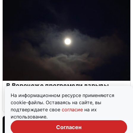
В Воронеже прогремели взрывы
после сигнала тревоги
На информационном ресурсе применяются
cookie-файлы. Оставаясь на сайте, вы
5 августа
0
подтверждаете свое
согласие
на их
использование.
Согласен