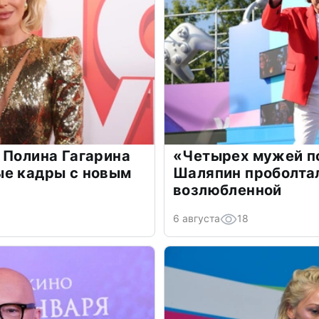
 Полина Гагарина
«Четырех мужей п
ые кадры с новым
Шаляпин проболтал
возлюбленной
6 августа
18