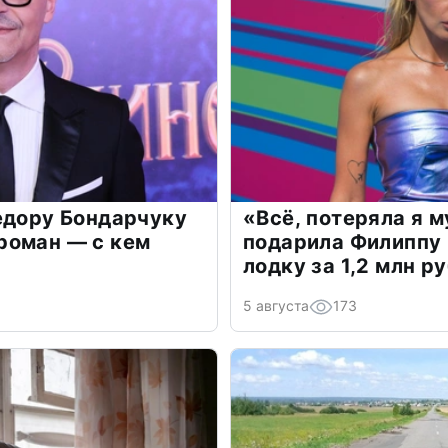
едору Бондарчуку
«Всё, потеряла я 
роман — с кем
подарила Филиппу
лодку за 1,2 млн р
5 августа
173