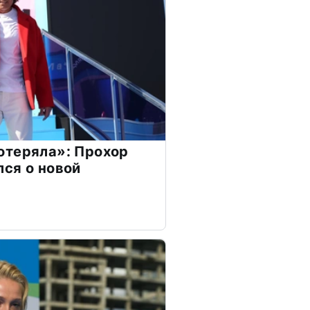
отеряла»: Прохор
ся о новой