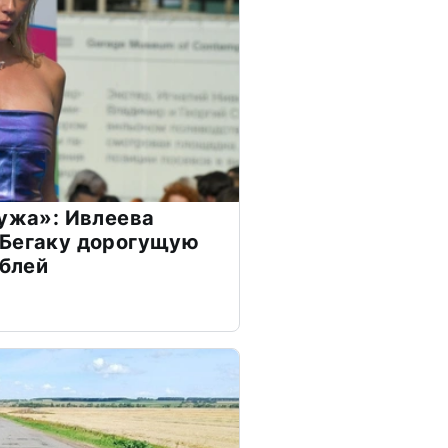
мужа»: Ивлеева
 Бегаку дорогущую
ублей