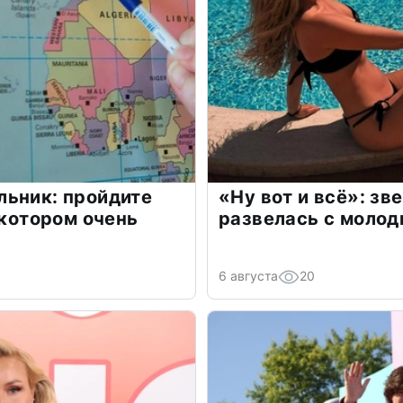
льник: пройдите
«Ну вот и всё»: з
 котором очень
развелась с моло
6 августа
20