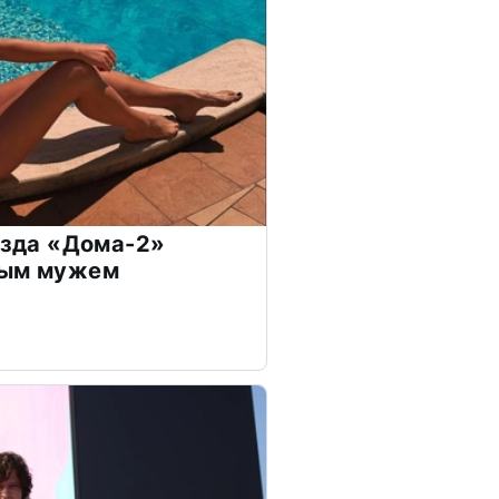
везда «Дома-2»
дым мужем