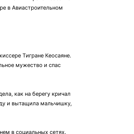
ере в Авиастроительном
жиссере Тигране Кеосаяне.
льное мужество и спас
ела, как на берегу кричал
воду и вытащила мальчишку,
нем в социальных сетях.