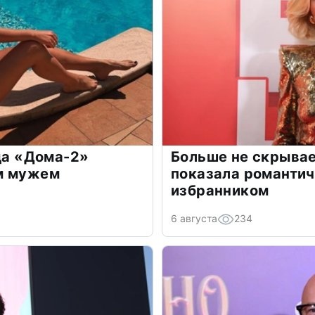
зда «Дома-2»
Больше не скрывае
м мужем
показала романти
избранником
6 августа
234