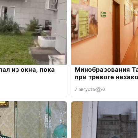
ал из окна, пока
Минобразования Та
при тревоге незак
7 августа
0