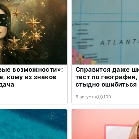
овые возможности»:
Справится даже шк
а, кому из знаков
тест по географии,
дача
стыдно ошибиться
6 августа
100