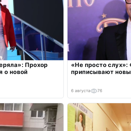
еряла»: Прохор
«Не просто слух»:
 о новой
приписывают новы
6 августа
76