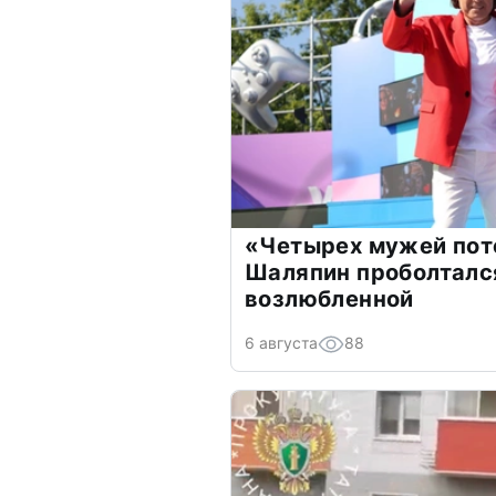
«Четырех мужей пот
Шаляпин проболтался
возлюбленной
6 августа
88