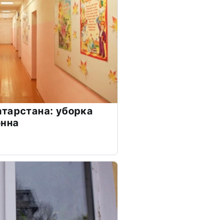
тарстана: уборка
онна