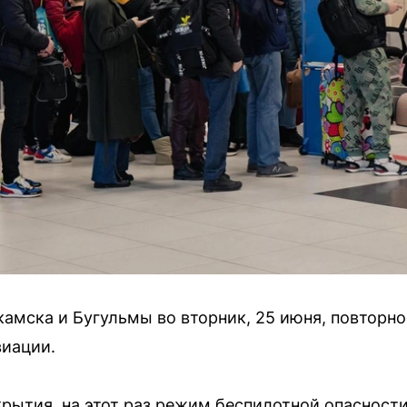
амска и Бугульмы во вторник, 25 июня, повторно
виации.
крытия, на этот раз режим беспилотной опасност