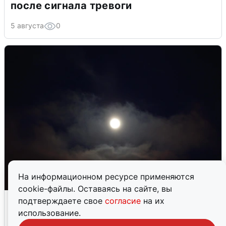
после сигнала тревоги
5 августа
0
На информационном ресурсе применяются
cookie-файлы. Оставаясь на сайте, вы
Взрывы в Воронеже после сигнала
подтверждаете свое
согласие
на их
тревоги
использование.