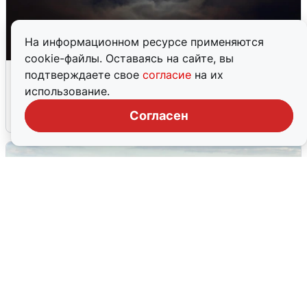
На информационном ресурсе применяются
cookie-файлы. Оставаясь на сайте, вы
Взрывы в Воронеже после сигнала
подтверждаете свое
согласие
на их
тревоги
использование.
Согласен
5 августа
0