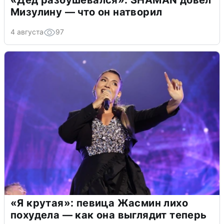
«Дед разбушевался»: SHAMAN довел
Мизулину — что он натворил
4 августа
97
«Я крутая»: певица Жасмин лихо
похудела — как она выглядит теперь