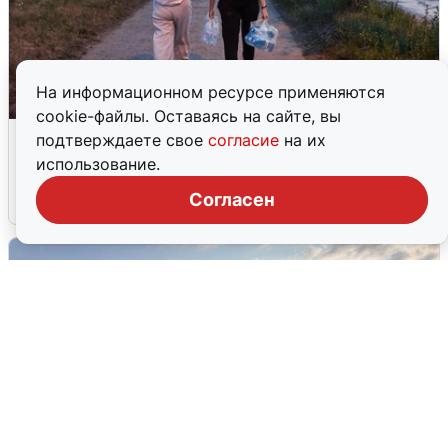
На информационном ресурсе применяются
cookie-файлы. Оставаясь на сайте, вы
Опубликована карта отключений
подтверждаете свое
согласие
на их
воды в Воронеже
использование.
Согласен
6 августа
0