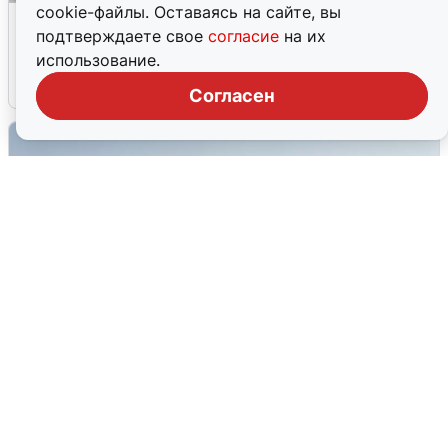
cookie-файлы. Оставаясь на сайте, вы
Волгоградцы остались без
подтверждаете свое
согласие
на их
мобильного интернета
использование.
6 августа
0
Согласен
Сирены в Сочи: новая угроза БПЛА