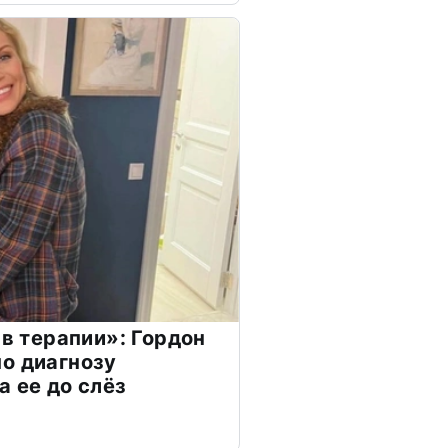
 в терапии»: Гордон
о диагнозу
а ее до слёз