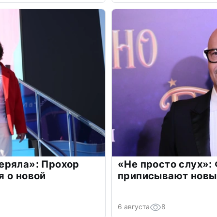
еряла»: Прохор
«Не просто слух»:
 о новой
приписывают новы
6 августа
8