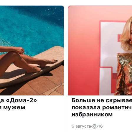
зда «Дома-2»
Больше не скрывае
м мужем
показала романти
избранником
6 августа
16