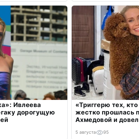
жа»: Ивлеева
«Триггерю тех, кто
егаку дорогущую
жестко прошлась п
лей
Ахмедовой и довел
5 августа
95