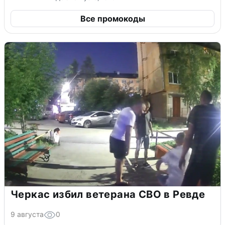
Все промокоды
Черкас избил ветерана СВО в Ревде
9 августа
0