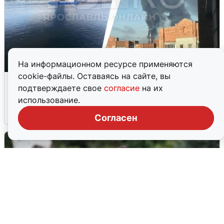
На информационном ресурсе применяются
cookie-файлы. Оставаясь на сайте, вы
Ночная атака БПЛА на Ярославль:
подтверждаете свое
согласие
на их
попадания и последствия
использование.
6 августа
0
Согласен