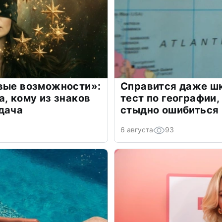
овые возможности»:
Справится даже шк
а, кому из знаков
тест по географии,
дача
стыдно ошибиться
6 августа
93