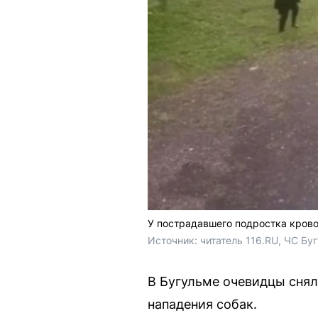
У пострадавшего подростка кровот
Источник: 
читатель 116.RU, 
ЧС Буг
В Бугульме очевидцы снял
нападения собак.