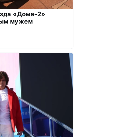
везда «Дома-2»
дым мужем