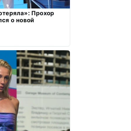
отеряла»: Прохор
ся о новой