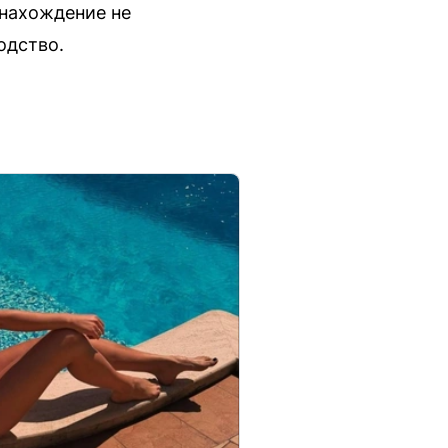
онахождение не
одство.