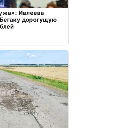
мужа»: Ивлеева
 Бегаку дорогущую
ублей