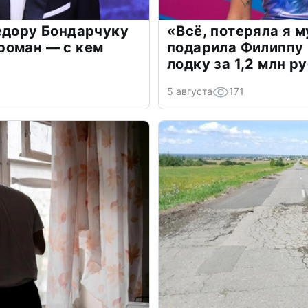
едору Бондарчуку
«Всё, потеряла я 
роман — с кем
подарила Филиппу
лодку за 1,2 млн р
5 августа
171