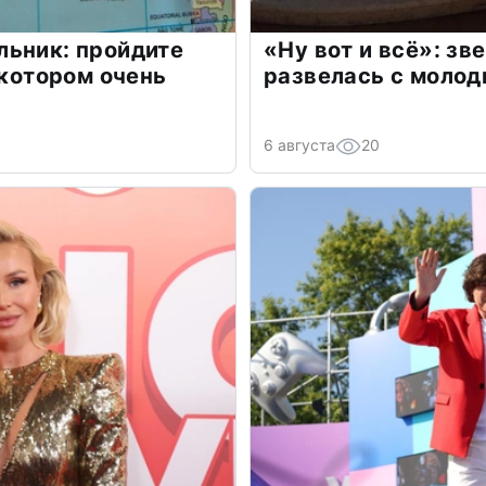
льник: пройдите
«Ну вот и всё»: з
 котором очень
развелась с моло
6 августа
20