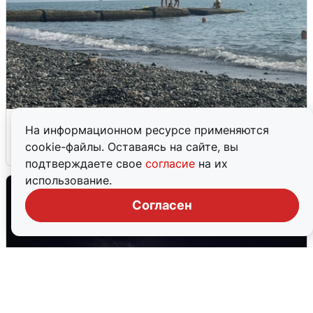
Сирены в Сочи: новая угроза БПЛА
На информационном ресурсе применяются
cookie-файлы. Оставаясь на сайте, вы
6 августа
0
подтверждаете свое
согласие
на их
использование.
Согласен