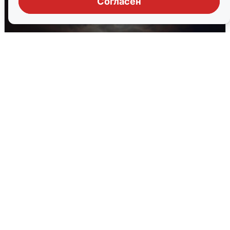
Согласен
В Воронеже прогремели взрывы
после сигнала тревоги
5 августа
0