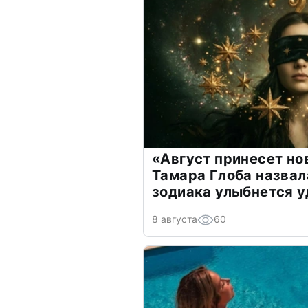
«Август принесет н
Тамара Глоба назвал
зодиака улыбнется у
8 августа
60