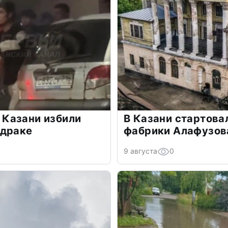
в Казани избили
В Казани стартова
 драке
фабрики Алафузов
9 августа
0