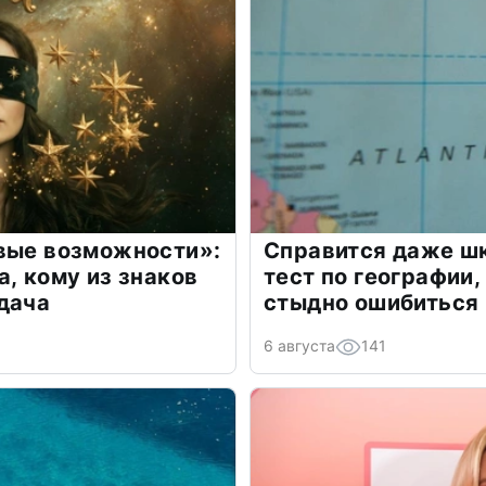
овые возможности»:
Справится даже шк
а, кому из знаков
тест по географии,
дача
стыдно ошибиться
6 августа
141