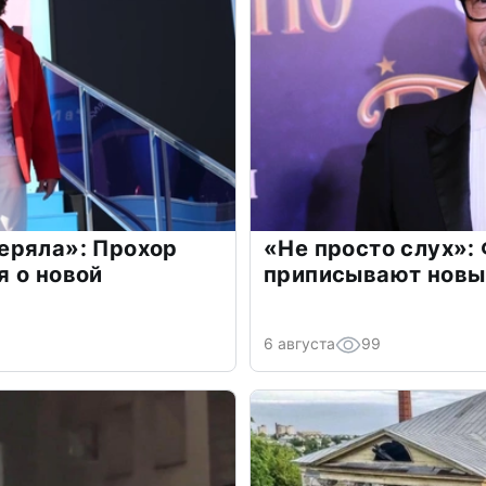
еряла»: Прохор
«Не просто слух»:
 о новой
приписывают новы
6 августа
99