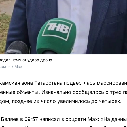
радавшему от удара дрона
амск / Max
камская зона Татарстана подверглась массирован
енные объекты. Изначально сообщалось о трех 
дом, позднее их число увеличилось до четырех.
еляев в 09:57 написал в соцсети Max: «На данн