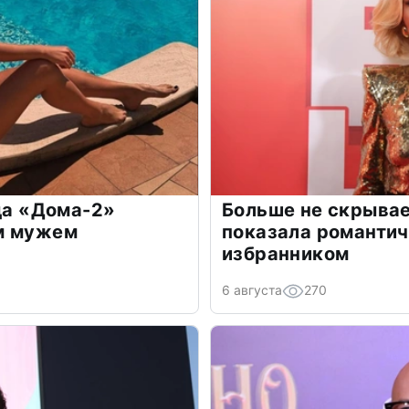
зда «Дома-2»
Больше не скрывае
м мужем
показала романти
избранником
6 августа
270