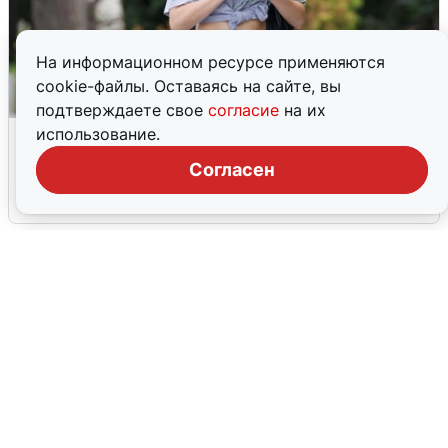
На информационном ресурсе применяются
cookie-файлы. Оставаясь на сайте, вы
подтверждаете свое
согласие
на их
Волгоградцы остались без
использование.
мобильного интернета
Согласен
6 августа
0