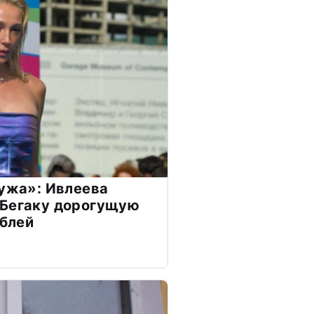
мужа»: Ивлеева
 Бегаку дорогущую
ублей