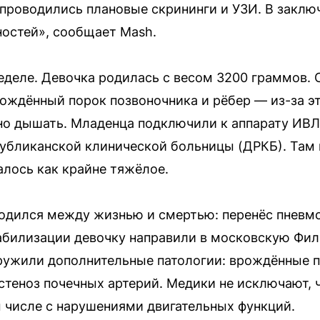
 проводились плановые скрининги и УЗИ. В заклю
ностей», сообщает Mash.
еделе. Девочка родилась с весом 3200 граммов. 
ождённый порок позвоночника и рёбер — из-за эт
о дышать. Младенца подключили к аппарату ИВЛ 
убликанской клинической больницы (ДРКБ). Там 
алось как крайне тяжёлое.
одился между жизнью и смертью: перенёс пневм
абилизации девочку направили в московскую Фи
ружили дополнительные патологии: врождённые п
теноз почечных артерий. Медики не исключают, 
м числе с нарушениями двигательных функций.