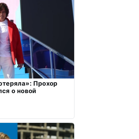
отеряла»: Прохор
ся о новой