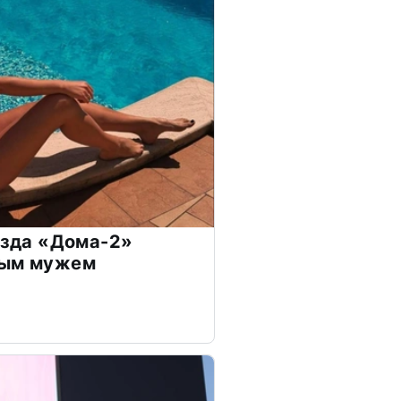
везда «Дома-2»
дым мужем