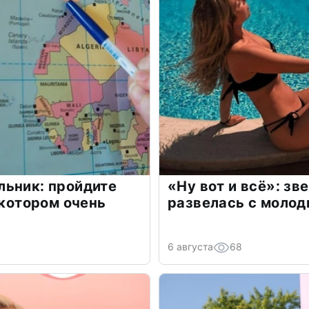
льник: пройдите
«Ну вот и всё»: з
 котором очень
развелась с моло
6 августа
68