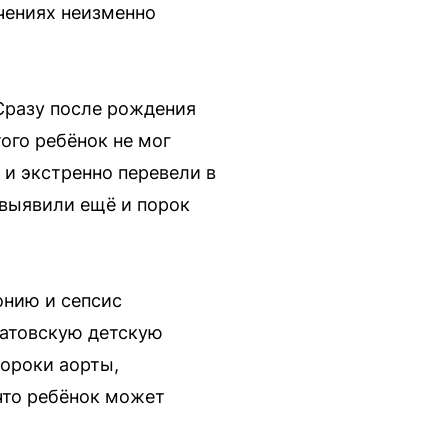
чениях неизменно
Сразу после рождения
ого ребёнок не мог
и экстренно перевели в
выявили ещё и порок
онию и сепсис
латовскую детскую
ороки аорты,
что ребёнок может