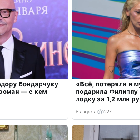
едору Бондарчуку
«Всё, потеряла я 
роман — с кем
подарила Филиппу
лодку за 1,2 млн р
5 августа
227