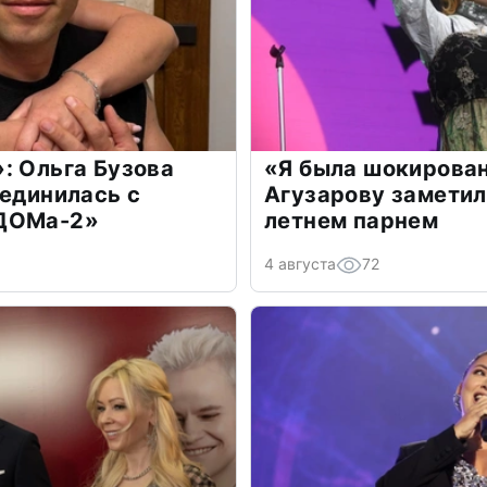
: Ольга Бузова
«Я была шокирова
оединилась с
Агузарову заметил
«ДОМа-2»
летнем парнем
4 августа
72