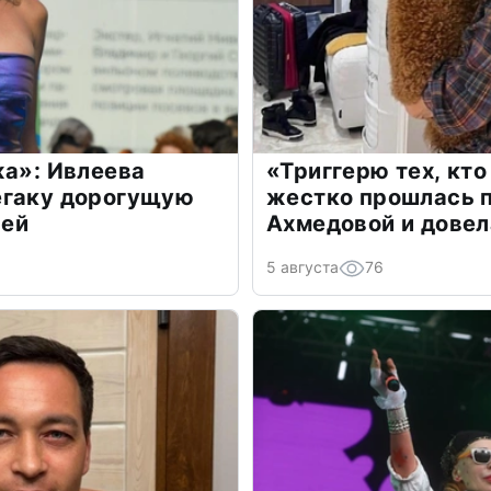
жа»: Ивлеева
«Триггерю тех, кто
егаку дорогущую
жестко прошлась п
лей
Ахмедовой и довел
5 августа
76