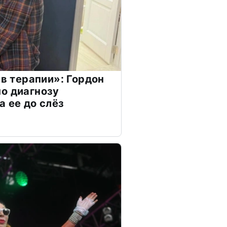
 в терапии»: Гордон
о диагнозу
а ее до слёз