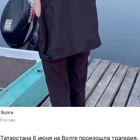
 Волги
России
Татарстана 6 июня на Волге произошла трагедия.