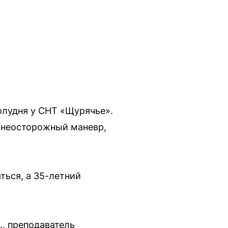
олудня у СНТ «Щурячье».
а неосторожный маневр,
ться, а 35-летний
, преподаватель