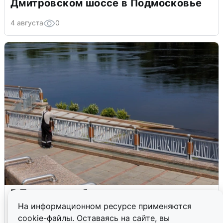
Дмитровском шоссе в Подмосковье
4 августа
0
В Туре вода убывает, на других реках
области прибывает
На информационном ресурсе применяются
cookie-файлы. Оставаясь на сайте, вы