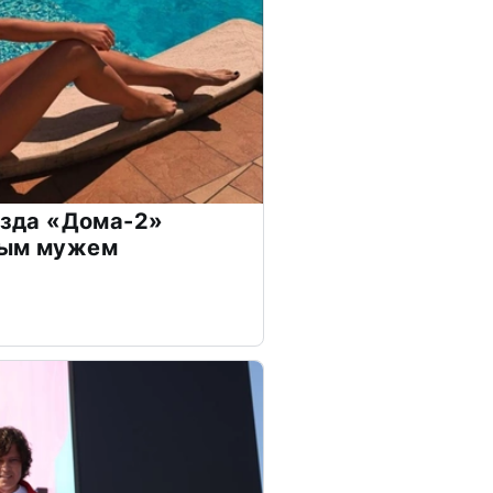
везда «Дома-2»
дым мужем