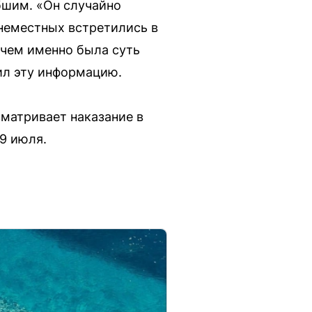
бшим. «Он случайно
 неместных встретились в
в чем именно была суть
ил эту информацию.
сматривает наказание в
19 июля.