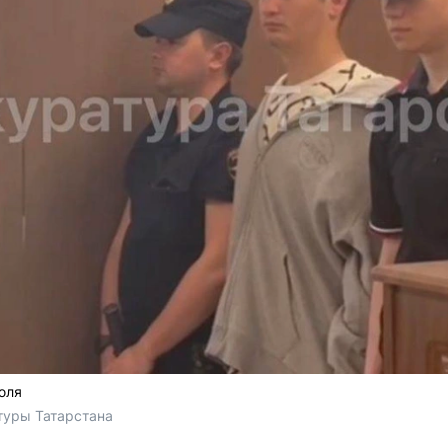
юля
уры Татарстана 