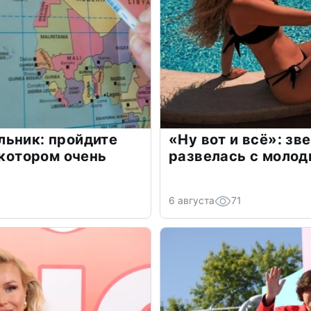
льник: пройдите
«Ну вот и всё»: з
 котором очень
развелась с моло
6 августа
71