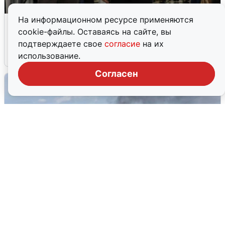
На информационном ресурсе применяются
Кто такой Владимир Ткачук и почему
cookie-файлы. Оставаясь на сайте, вы
его Mercedes взорвали
подтверждаете свое
согласие
на их
5 августа
0
использование.
Согласен