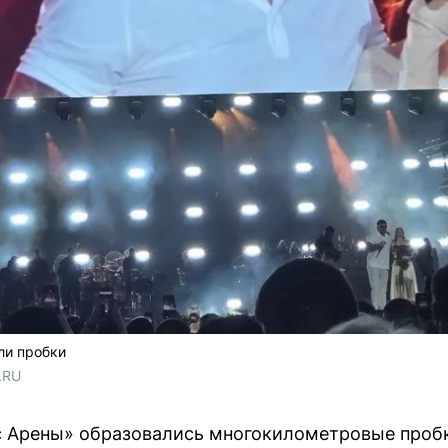
ли пробки
.RU
с Арены» образовались многокилометровые пробк