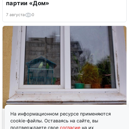
партии «Дом»
7 августа
0
Мать погибшего малыша предстанет
На информационном ресурсе применяются
перед судом в Казани
cookie-файлы. Оставаясь на сайте, вы
подтверждаете свое
согласие
на их