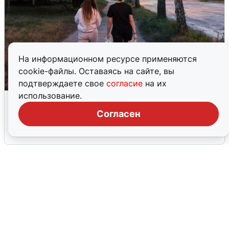
На информационном ресурсе применяются
cookie-файлы. Оставаясь на сайте, вы
подтверждаете свое
согласие
на их
использование.
Опубликована карта отключений
воды в Воронеже
Согласен
6 августа
0