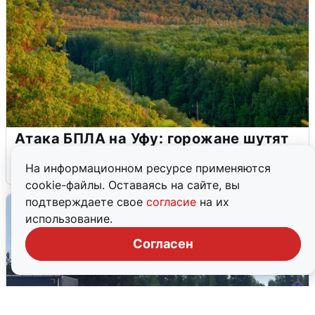
Атака БПЛА на Уфу: горожане шутят
5 августа
0
На информационном ресурсе применяются
cookie-файлы. Оставаясь на сайте, вы
подтверждаете свое
согласие
на их
использование.
Согласен