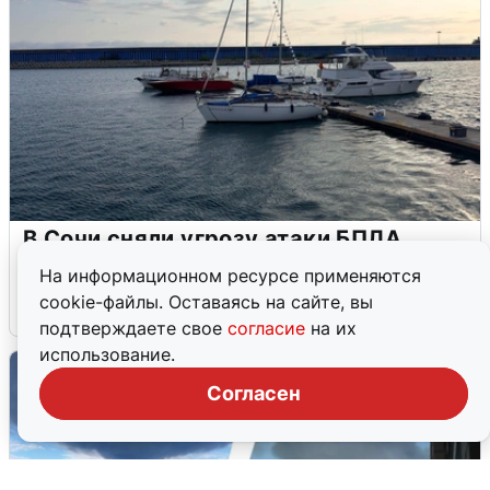
В Сочи сняли угрозу атаки БПЛА,
аэропорт закрыт
На информационном ресурсе применяются
cookie-файлы. Оставаясь на сайте, вы
6 августа
0
подтверждаете свое
согласие
на их
использование.
Согласен