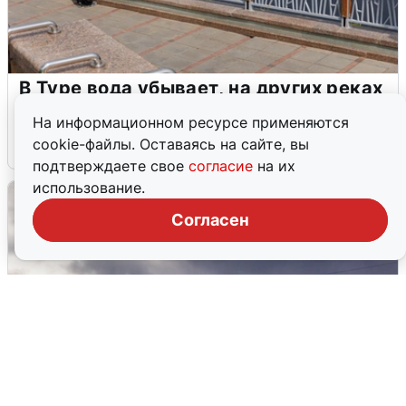
В Туре вода убывает, на других реках
области прибывает
На информационном ресурсе применяются
cookie-файлы. Оставаясь на сайте, вы
4 августа
0
подтверждаете свое
согласие
на их
использование.
Согласен