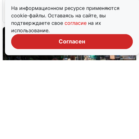
закрыли пляжи
На информационном ресурсе применяются
6 августа
0
cookie-файлы. Оставаясь на сайте, вы
подтверждаете свое
согласие
на их
использование.
Согласен
Опубликована карта отключений
воды в Воронеже