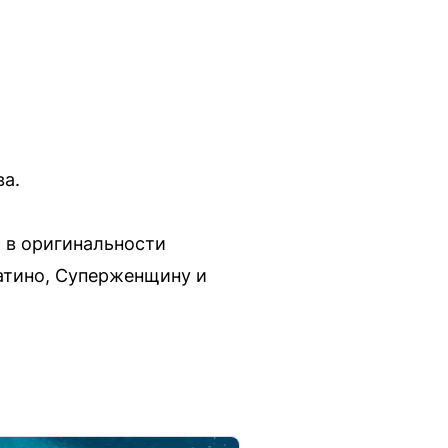
ва.
и в оригинальности
атино, Суперженщину и