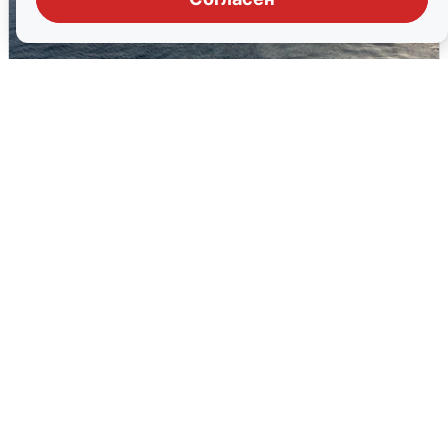
В Сочи сняли угрозу атаки БПЛА,
аэропорт закрыт
6 августа
0