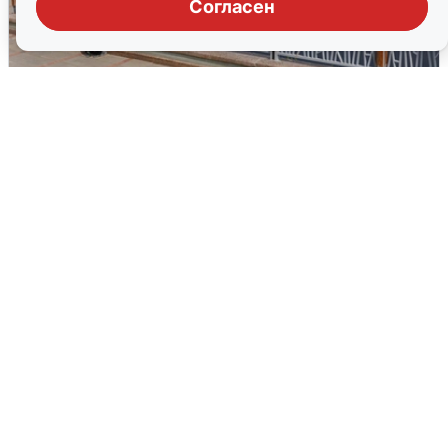
Согласен
В Туре вода убывает, на других реках
области прибывает
4 августа
0