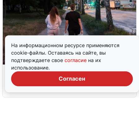
На информационном ресурсе применяются
cookie-файлы. Оставаясь на сайте, вы
подтверждаете свое
согласие
на их
использование.
Опубликована карта отключений
воды в Воронеже
Согласен
6 августа
0