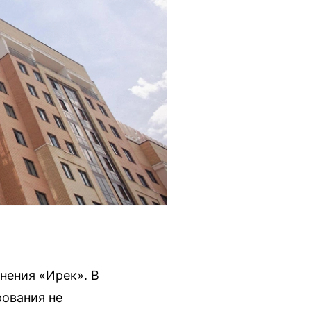
нения «Ирек». В
рования не