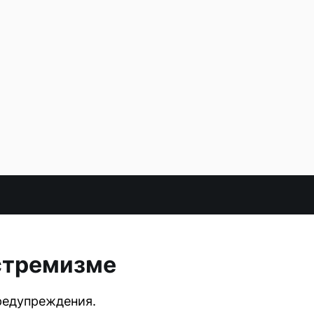
стремизме
редупреждения.