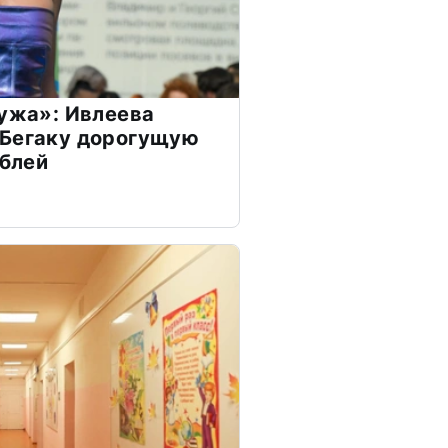
мужа»: Ивлеева
 Бегаку дорогущую
ублей