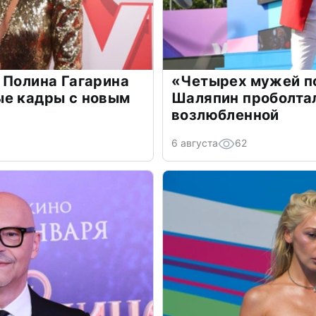
 Полина Гагарина
«Четырех мужей п
ые кадры с новым
Шаляпин проболтал
возлюбленной
6 августа
62