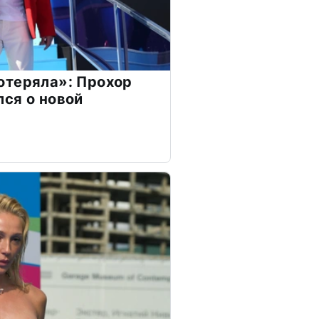
отеряла»: Прохор
ся о новой