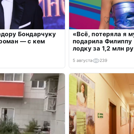
едору Бондарчуку
«Всё, потеряла я 
роман — с кем
подарила Филиппу
лодку за 1,2 млн р
5 августа
239