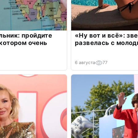
льник: пройдите
«Ну вот и всё»: з
 котором очень
развелась с моло
6 августа
77