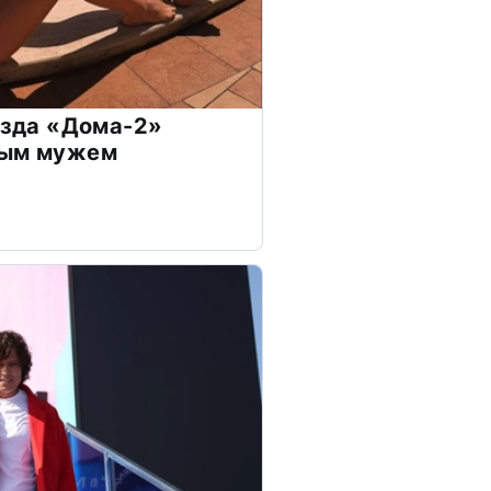
везда «Дома-2»
дым мужем