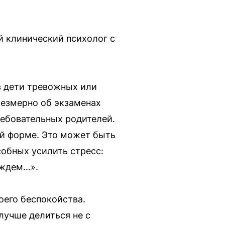
й клинический психолог с
в дети тревожных или
резмерно об экзаменах
ебовательных родителей.
ой форме. Это может быть
собных усилить стресс:
 ждем…».
оего беспокойства.
лучше делиться не с