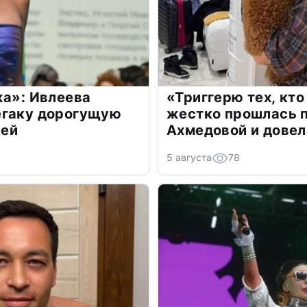
жа»: Ивлеева
«Триггерю тех, кто
егаку дорогущую
жестко прошлась п
лей
Ахмедовой и довел
5 августа
78