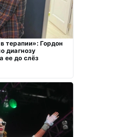
 в терапии»: Гордон
о диагнозу
а ее до слёз