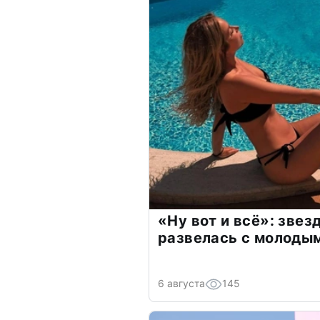
«Ну вот и всё»: зве
развелась с молоды
6 августа
145