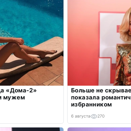
зда «Дома-2»
Больше не скрывае
м мужем
показала романти
избранником
6 августа
270