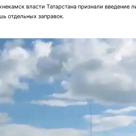
жнекамск власти Татарстана признали введение л
шь отдельных заправок.