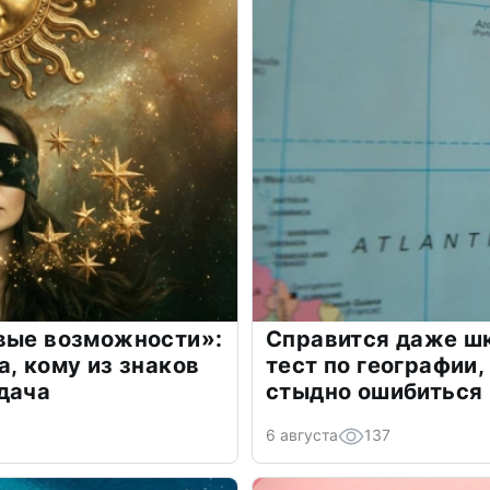
овые возможности»:
Справится даже шк
а, кому из знаков
тест по географии,
дача
стыдно ошибиться
6 августа
137