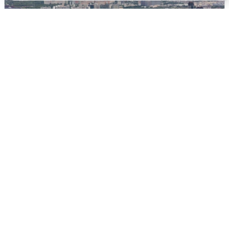
Москвичи услышали грохот, похожий
на взрыв
7 августа
0