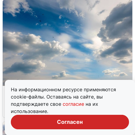
На информационном ресурсе применяются
МЧС ответило на сообщения о
cookie-файлы. Оставаясь на сайте, вы
грохоте в Москве
подтверждаете свое
согласие
на их
7 августа
0
использование.
Согласен